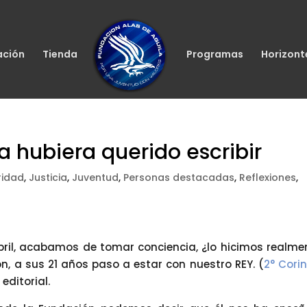
ación
Tienda
Programas
Horizont
a hubiera querido escribir
ridad
,
Justicia
,
Juventud
,
Personas destacadas
,
Reflexiones
,
bril, acabamos de tomar conciencia, ¿lo hicimos realme
, a sus 21 años paso a estar con nuestro REY. (
2° Corin
 editorial.