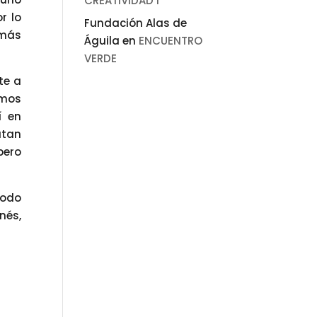
CREATIVIDAD I
r lo
Fundación Alas de
 más
Águila
en
ENCUENTRO
VERDE
te a
imos
í en
utan
pero
todo
nés,