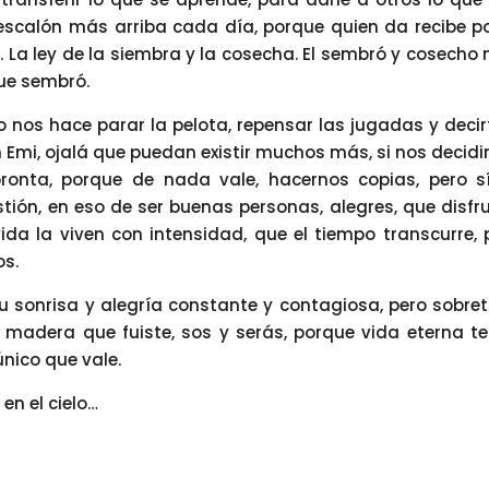
n escalón más arriba cada día, porque quien da recibe po
y. La ley de la siembra y la cosecha. El sembró y cosecho
que sembró.
 nos hace parar la pelota, repensar las jugadas y decir
n Emi, ojalá que puedan existir muchos más, si nos decid
ronta, porque de nada vale, hacernos copias, pero s
ión, en eso de ser buenas personas, alegres, que disfr
da la viven con intensidad, que el tiempo transcurre, 
os.
u sonrisa y alegría constante y contagiosa, pero sobre
madera que fuiste, sos y serás, porque vida eterna te
único que vale.
n el cielo…