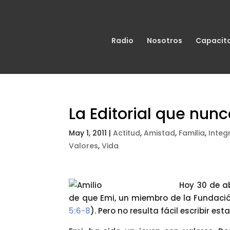
Radio
Nosotros
Capacit
La Editorial que nunc
May 1, 2011
|
Actitud
,
Amistad
,
Familia
,
Integ
Valores
,
Vida
Hoy 30 de a
de que Emi, un miembro de la Fundación
5:6-8
). Pero no resulta fácil escribir esta