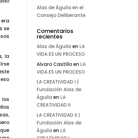
ñado
Alas de Águila en el
Consejo Deliberante
 era
s se
Comentarios
recientes
asos
Alas de Águila
en
LA
VIDA ES UN PROCESO
, la
írse
Alvaro Castillo
en
LA
este
VIDA ES UN PROCESO
 eso
LA CREATIVIDAD I |
Fundación Alas de
Águila
en
LA
 los
CREATIVIDAD II
llos
sas,
LA CREATIVIDAD II |
pero
Fundación Alas de
 que
Águila
en
LA
 uno