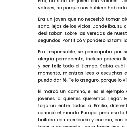
Emi, ha sido un joven con valores. 
valores, no porque nos hubiera hablado d
Era un joven que no necesitó tomar alco
sano, lejos de los vicios. Donde iba, su 
deslizaban sobre las veredas de nues
segundos. Pontificó y pondero la famili
Era responsable, se preocupaba por s
alegría permanente, incluso parecía ll
y
ser feliz
todo el tiempo. Sabía cuál
momento, mientras lees o escuchas est
puedo dar fé. Te lo aseguro, porque lo ví
Él marcó un camino, el es el ejemplo
jóvenes a quienes queremos llegar. M
forjaron entre todos a Emilio, difere
conoció el mundo, Europa, pero eso lo 
bailaba con excelencia y encima, con a
tener algo especial, para hacer eso, el