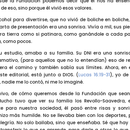
Desde la Fundación podemos decir que él nos ha ense
e eso, sino porque él vivió esos valores.
hol para divertirse, que no vivió de boliche en boliche,
carta de presentación era una sonrisa. Vivía a mil, sus pie
tra tierra como si patinara, como ganándole a cada p
a, como pocos.
u estudio, amaba a su familia. Su DNI era una sonrisa
amativo, (para aquellos que no lo entendían) eso de re
 era el camino y también sabía sus límites. Ahora, en 
e editorial, está junto a DIOS. (
Lucas 16:19-31
), yo de
, nadie me lo contó, ni me lo imaginé.
 vivo, de cómo queremos desde la Fundación que sean
ucho tuvo que ver su familia los Revollo-Saavedra, e
nte para nuestra sociedad, él pasó entre risas y sonri
hizo más humilde. No se llevaba bien con los deportes, 
legría. No solo bailaba, sino que enseñaba. Sé que hay
 transferir lo que se aprende, para darle a otros lo que